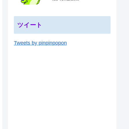
ツイート
Tweets by pinpinpopon