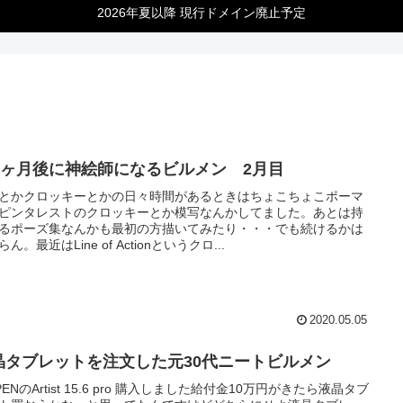
2026年夏以降 現行ドメイン廃止予定
00ヶ月後に神絵師になるビルメン 2月目
とかクロッキーとかの日々時間があるときはちょこちょこポーマ
ピンタレストのクロッキーとか模写なんかしてました。あとは持
るポーズ集なんかも最初の方描いてみたり・・・でも続けるかは
ん。最近はLine of Actionというクロ...
2020.05.05
晶タブレットを注文した元30代ニートビルメン
-PENのArtist 15.6 pro 購入しました給付金10万円がきたら液晶タブ