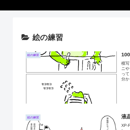
絵の練習
1
絵の練習
模写
ニや
って
分から
液
絵の練習
XP