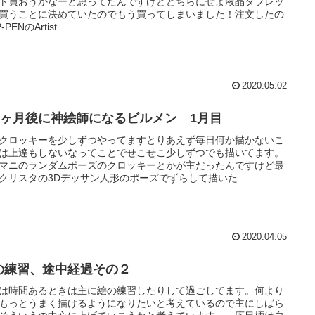
ト買おうかなーと思ってたんですけどどちらにせよ液晶タブレッ
買うことに決めていたのでもう買ってしまいました！注文したの
PENのArtist...
2020.05.02
00ヶ月後に神絵師になるビルメン 1月目
クロッキーを少しずつやってますとりあえず毎日何か描かないこ
は上達もしないなってことでせこせこ少しずつでも描いてます。
マニのランダムポーズのクロッキーとかが主だったんですけど最
クリスタの3Dデッサン人形のポーズでずらして描いた...
2020.04.05
の練習、途中経過その２
は時間あるときは主に絵の練習したりして過ごしてます。何より
もっとうまく描けるようになりたいと考えているので主にしばら