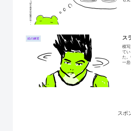
ス
絵の練習
模写
てい
た。
一息
スポ