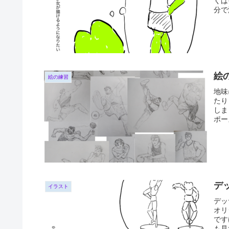
くは
分で
絵
絵の練習
地味
たり
しま
ポー
デ
イラスト
デッ
オリ
です
も見