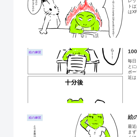
レッ
トは
はXP-
1
絵の練習
毎日
とに
ポー
近は
絵
絵の練習
最近
まず