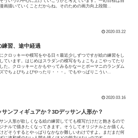
そういうの中心に上げていこうかと考えています。一応目標は自
漫画描いていくことだからね。そのための画力向上段階...
2020.03.22
の練習、途中経過
にクロッキーや模写をやる日々最近少しずつですが絵の練習をし
しています。はじめはスラダンの模写をちょこちょこやってたり
した。クロッキーとかもやってみるかなーとポーマニのランダム
ズでちょびちょびやったり・・・。でもやっぱりこうい...
2020.03.16
ッサンフィギュアか？3Dデッサン人形か？
サン人形が欲しくなる絵の練習してても模写だけだと飽きるので
ジナルで描きたくなってきます。そうしてオリジナルとか描くん
けどそうするとやっぱりなかなか難しいわけですよ。まだまだ何
ずに違和感のない人間を描くほどの能力はないのです。...