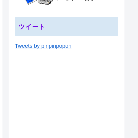
ツイート
Tweets by pinpinpopon