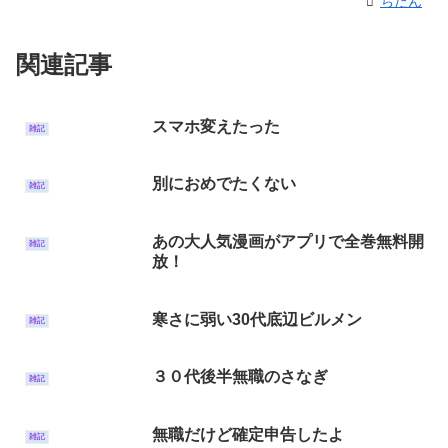
ちたん
関連記事
スマホ変えたった
雑記
別におめでたくない
雑記
あの大人気漫画がアプリで全巻無料開
雑記
放！
寒さに弱い30代底辺ビルメン
雑記
３０代後半無職のさなぎ
雑記
無職だけど確定申告したよ
雑記