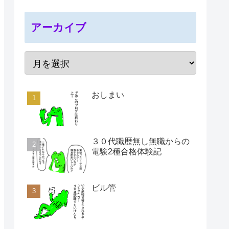
アーカイブ
おしまい
３０代職歴無し無職からの
電験2種合格体験記
ビル管