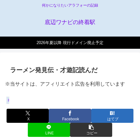
何かになりたいアラフォーの記録
底辺ワナビの終着駅
2026年夏以降 現行ドメイン廃止予定
ラーメン発見伝・才遊記読んだ
※当サイトは、アフィリエイト広告を利用しています
雑記
X
Facebook
はてブ
LINE
コピー