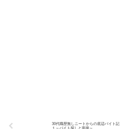
30代職歴無しニートからの底辺バイト記
１～バイト探しと面接～