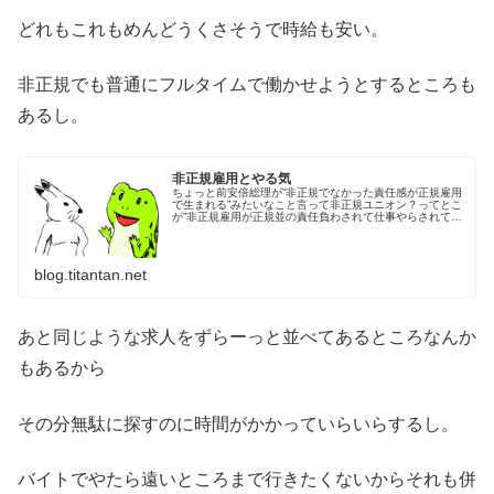
どれもこれもめんどうくさそうで時給も安い。
非正規でも普通にフルタイムで働かせようとするところも
あるし。
非正規雇用とやる気
ちょっと前安倍総理が”非正規でなかった責任感が正規雇用
で生まれる”みたいなこと言って非正規ユニオン？ってとこ
が”非正規雇用が正規並の責任負わされて仕事やらされてる
のが現実”みたいに非難みたいなニュースを見ました。自分
も非正規で働いてるから他...
blog.titantan.net
あと同じような求人をずらーっと並べてあるところなんか
もあるから
その分無駄に探すのに時間がかかっていらいらするし。
バイトでやたら遠いところまで行きたくないからそれも併