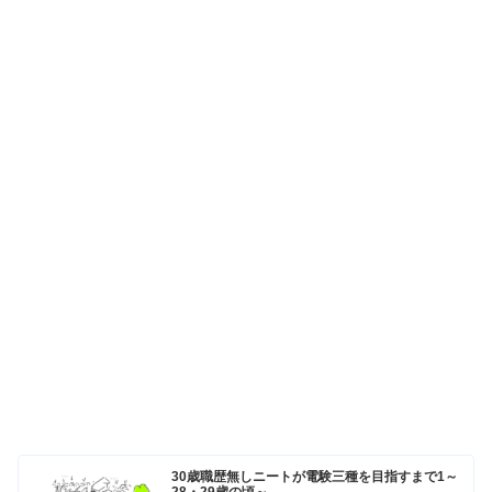
30歳職歴無しニートが電験三種を目指すまで1～
28・29歳の頃～